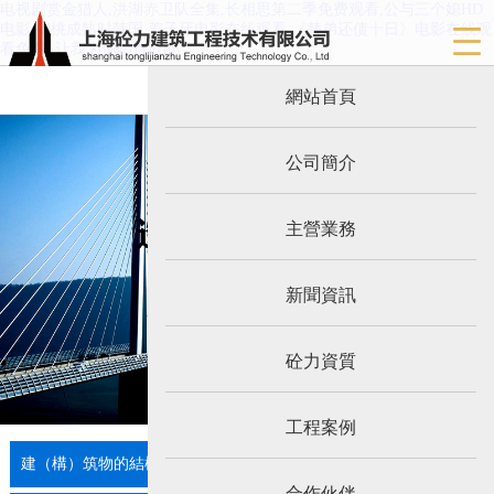
电视剧赏金猎人,洪湖赤卫队全集,长相思第二季免费观看,公与三个媳HD
电影,蜜桃成熟时韩国,姜子牙电影在线观看,《替弟还债十日》电影在线观
看免费 ,让我为你唱首歌mv
網站首頁
公司簡介
主營業務
新聞資訊
砼力資質
工程案例
建（構）筑物的結構加固及改造工程
合作伙伴