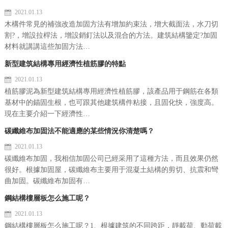
2021.01.13
木構件常見的補強改造加固方法有增加約束法，增大截面法，水刀切
割?，增設拉桿法，增設銷釘法以及混合的方法。建筑結構鑒定?加固
材料就講講這些加固方法…
新型建筑結構專用經濟性植筋膠的特點
2021.01.13
植筋膠泥為新型建筑結構專用經濟性植筋膠，該產品用于鋼筋在各類
基材中的錨固生根，也可跟其他建筑構件粘接，且固化快，強度高。
現在主要介紹一下經濟性…
碳纖維布加固法不能適應的某些情況你清楚嗎？
2021.01.13
碳纖維布加固，我相信加固公司已經采用了這種方法，而且效果仍然
很好。根據加固屋，碳纖維布主要用于混凝土結構的剪切、抗震和彎
曲加固。碳纖維布加固有…
鋼結構樓層板怎么施工呢？
2021.01.13
鋼結構樓層板怎么施工呢？1、根據建筑的不同跨距，靜載荷、動荷載