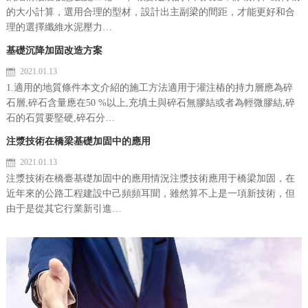
的大小計算，選用合理的型材，設計出主副梁的間距，才能更好和合
理的選擇纖維水泥壓力…
基礎沉降加固改造方案
2021.01.13
1.適用的地質條件本文介紹的施工方法適用于灌注樁的持力層應為碎
石層,碎石含量應在50 %以上,充填土與碎石無膠結或者為輕微膠結,碎
石的石質要堅硬,碎石分…
注漿技術在橋梁基礎加固中的應用
2021.01.13
注漿技術在橋臺基礎加固中的應用情況注漿技術應用于橋梁加固，在
近年來的公路工程建設中己頻頻耳聞，雖然算不上是一項新技術，但
由于是從其它行業新引進…