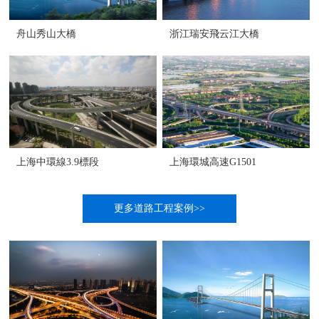
舟山秀山大橋
浙江瑞安飛云江大橋
上海中環線3.9標段
上海環城高速G1501
更多道路工程案例>>