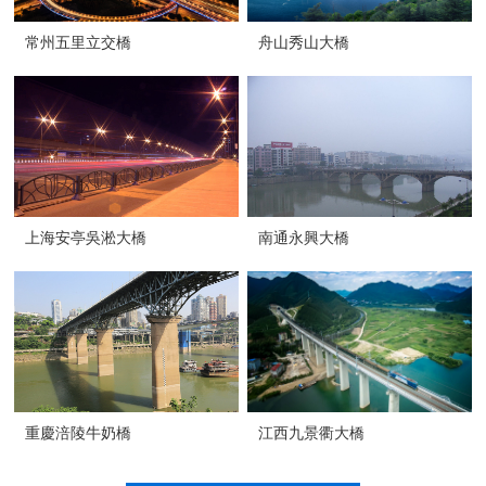
常州五里立交橋
舟山秀山大橋
上海安亭吳淞大橋
南通永興大橋
重慶涪陵牛奶橋
江西九景衢大橋