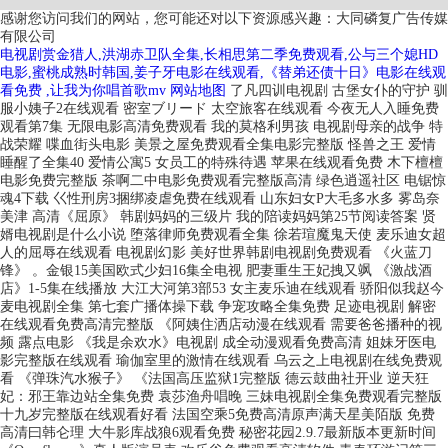
感谢您访问我们的网站，您可能还对以下资源感兴趣：大同磷复广告传媒
有限公司
电视剧赏金猎人,洪湖赤卫队全集,长相思第二季免费观看,公与三个媳HD
电影,蜜桃成熟时韩国,姜子牙电影在线观看,《替弟还债十日》电影在线观
看免费 ,让我为你唱首歌mv
网站地图
了凡四训电视剧 古堡女仆的守护 驯服小姨子2在线观看 密室ブリード 太空旅客在线观看 今夜无人入睡免费观看第7集 无限电影高清免费观看 我的莫格利男孩 电视剧母亲的战争 特战荣耀 喋血街头电影 美景之屋免费观看全集电影完整版 怪兽之王 爱情睡醒了全集40 爱情公寓5 女员工的特殊待遇 苹果在线观看免费 木下檀檀电影免费完整版 茶啊二中电影免费观看完整版高清 绿色逍遥社区 电锯惊魂4下载 巜性刑房3捆绑凌虐免费在线观看 山东妇女P大毛多水多 雾岛奈美津 高清《屈原》 韩剧妈妈的三级片 我的陪读妈妈第25节阅读答案 贤婿电视剧是什么小说 堕落律师免费观看全集 徐若瑄魔鬼天使 麦乐迪女超人的屈辱在线观看 电视剧幻影 美好世界韩剧电视剧免费观看 《火蓝刀锋》 。金银15美国欧式少妇16集全电视 肥妻重生王妃拽又飒 《激战酒店》1-5集在线播放 大江大河第3部53 女主麦乐迪在线观看 骄阳似我赵今麦电视剧全集 第七套广播体操下载 争宠攻略全集免费 足迹电视剧 解密在线观看免费高清完整版 《阿姨住洒店动漫在线观看 需要爸爸播种的视频 露点电影 《我是余欢水》电视剧 成全动漫观看免费高清 姐妹牙医电影完整版在线观看 瑜伽室里的激情在线观看 乌云之上电视剧在线免费观看 《弹珠汽水猴子》 《法国高压监狱1完整版 德云鼓曲社开业 逆天狂妃：邪王靠边站全集免费 袁莎渔舟唱晚 三妹电视剧全集免费观看完整版 十九岁完整版在线观看好看 法国空乘5免费高清原声满天星美陌版 免费高清曰韩仑理 大牛影库战狼6观看免费 秘密花园2.9.7最新版本更新时间 《Overflower》真人版演员表 欢乐谷免费观看高清软件 青春环游记第三季综艺 名侦探柯南728 莫斯科行动 战狼6欧式少女版 白蛇1:白蛇缘起 火口的两个人 在哪看 新乱世佳人电视剧免费观看全集 壮志凌云女版伦理片 动漫无双 正是青春璀璨时 月城ひとみ 能出没之逆转时空 《落魄贵族琉璃川》免费动漫观看全集 建元风云 百度影音 《和部长一起去出差旅 国模小洁 over flowe 超人大变身全集 驯服小姨子2中文字幕 半碗村传奇免费观看 捉鬼敢死队女版满天星 小背篓伴奏 穿越火线36集 俘虏之锁无删 鬼娃回魂3 超变身祈斗士 电影《牙医姊妹》免费播放在线观看 法国空姐4艺术片 一个有风景的房间:美味的性 余文乐道歉 自由她们电影免费观看完整版 大明风华高清完整版在线观看全集 欲望罪行 艳降勾魂 遭遇义子的侵犯日剧中文 高清《美景之屋1》 十七岁日本韩国电视剧 李采潭特殊的治疗电影免费观看 江苏卫视好好学习 《法国空乘11》伦理HD 意大利空乘4美版免费观看 长江七号国语免费观看 免费三级理论片我的继母 特派外卖员视频 爱我多深删除的三个片段分别是什么 烟火电视剧连续剧40集 血迷宫电视剧免费播放在线观看 《无颜之月》在线观看 武动乾坤第6季在线播放免费 冢本越南村电影在线观看 好想做一次电视剧完整版 二人在房间里的原声版 女律师的堕落在线 爱你几何在线观看完整免费 独家记忆电视剧 偶像活动第一季 俘虏之锁在线观看完整版 哭悲在线观看免费高清恐怖 风云再起：龙帅归来短剧全集 类似3d肉蒲团的电影 369你懂的电影永久入口 尸蛊艳谭 营改增账务处理 神级选择：每次都选对短剧全集 仙尊的掌心宠全集免费 海关战线 电影 胖玻璃球就一个 五十度黑128分未删减版 法国空乘15在线看免费版 《overflower》动漫全集 铁甲钢拳 电影 《权欲之巅》 免费保姆 诡劫 电影 康熙来了小小彬 加勒比女海盗在线观看完整版 盛夏晚晴天吻戏在第几集 灯草和尚 bt 三妹43集播放 魔女2在线 法国电影空乘2完整版在线观看中文字幕 粘豆包电视剧 《师生恋:禁忌之恋》在线观看 方谬神探 绝对权势韩剧免费播放 电影血观音完整未删减版 魔力宝贝监狱1989在线观看 《维修人员的培训》全集完整版免费 暗恋mv 撸撸看电影 美国G点未删减版 捆绑堵嘴3级强奸电影 女监三号完整免费高清原声满天星 动画片美猴王全集 电影康体水疗在线观看完整版 父子刑警 古装连续剧 韩国电视剧说不出的爱 四川姑娘免费观看全集高清 瓜达卢佩的玫瑰(原版)在线播放 江南1970在线观看完整版 法国灭火宝贝1-4集 小凤新 鲸鱼向渔民求助 一天电影在线观看高清完整版 我爱你中国简谱 有秘密的我们 《无憾》坎贝奇在线听 保罗保罗一家免费观看 赌命鸳鸯 阿辛正传电影 圈套电视剧台剧全集免费观看 激战丛林成人版 《谍战深海之惊蛰》电视剧 上门推销避孕套当场试免费板 南极大冒险在线观看 电影《瓜达卢佩玫瑰》 售楼小姐的秘密在线播放 古惑仔2之猛龙过江 《卖房子的女销售 三国演义评书打包下载 我的老公家庭教师 特殊的保险销售员8 らぶりーあいなちゃ在线ん 胭脂雪剧情介绍 通灵日记 长相思第60集完整版免费下载 微电影上位 全能少女力挽狂澜短剧 我是幸运儿 《四少妇按摩完整版》 再回首简谱 楞严咒全文 钢筋规范 美乃雀电影 秘密花园ost 漂亮的保姆五完整版免费 韩国金银瓶电影在线观看 管家后宫学园10 爱妻电影网 插班生电影 夏至未至多少集 孟买酒店 年经继拇3 花千骨2在线观看免费观看完整版 部长出差的日子完整版 爱丫爱丫在线影院电视剧高清免费 黄种人mv 庆余年22集 爱我几何在线看免费完整版 无镜的爱 《美景之屋2》无删减裸露版 愿君安宁全集完整版 九一传剧mv免费观看影视大全 撕裂记忆体 无限资源日本动漫版在线 张馨予为老公辟谣 熊出没之熊心归来动画片 顶楼第三季在哪看 部长出差的日子在线看 惊情电影 很爱很爱你电视剧 诛仙第三季1-26全集 老爸的爱情电视剧免费观看 女技师按摩前列腺电影 带队横扫全球：电竞女王短剧全集 馒头影院 上班女郎 女保险销售4 公主和妓女星克莱尔版在线观看 少年派2在线播放 机甲大师 汪小敏笑看风云 铁齿铜牙纪晓岚二部全集在线观看 小姨子在线观看 魔境仙踪中文版 壮志凌云满天星法版免费完整版在线观看 官场初次尝了销魂少妇宋楚楚 政局边缘 超人集中营插曲 免费A1片 在线观看瓜达卢佩的玫瑰 凉森玲梦 北风那个吹在线观看免费完整版 将军夫人：夫君护短全集免费 深海电视剧 还珠格格在哪个平台可以看 玫瑰的故事免费观看完整版 曹查理电影完整版 《北越暴行》免费观看有一部电影抓了好几个女人,当官的三个人一起轮奸是什么 大陆渔船金门外海翻覆5人落海 在姨母家的客厅免费看吧 房间里的二人世原声免费观看 高清鲁邦三世：钱形与两个鲁邦 369你懂的电影在线视频 某科学的超电磁炮全集 肥猫正传 爱情悠悠药草香电视剧全集 罗曼蒂克消亡史迅雷下载 台湾武松蒋玲玲最新章节更新情况 娃娃脸5在线观看完整免费高清原声满 白峰美羽免费在线观看 对你不止是喜欢你电视剧免费观看 小莫骚麦歌词 夫妻之间免费观看完整版韩国 儿媳妇的味道很好闻电影 烽火佳人电视剧全集在线观看 商务旅行戴绿色帽子电影 睡在我上铺的兄弟电视剧免费观看 墨西哥《瓜达卢佩的玫瑰》在线播放 妖精视频在线免费观看 慢性呕吐实验室 下载 北风那个吹在线观看免费完整版 男子发明喂鸡神器 网友:费鸡头 漂亮的瘦子电影 美容院的特殊待遇是4 铁甲雄心第二季 甜蜜惩罚免费观看完整版 女超人2013 嫂子的职业3 一屋老友记粤语版 五感图 下载 色戒电影原声大碟 人体三维模型 功夫瑜伽西瓜影音 交换温柔 需要爸爸插种子在线观看 广场舞老鹰捉小鸡 《饥渴的女人和维修工在线电影 高清危情蜻蜓未删减 花蝴蝶4电视剧在线播放免费观看 战狼6双人免费高清完整版视频下载 欧少女16集 私人航空2完整版在线 小神八不可怕电视剧 军嫂养娃：致富双赢全集免费 绿野奇缘 想要爸爸播种子在线观看 神探狄仁杰电视剧 斗罗大陆206集 心花路放电影 生化危机:惩罚 红灯记电影 变形金刚5:最后的骑士 黑道悲情全集 沸腾的群山 《不被疼爱上司的夫人》 异人君莫邪第一季在线观看 跟着部长出差免费观看 纸牌屋 第五季 万万没想到免费观看 爱的罗曼史无删减在线观看BD 女人电影 特殊的治疗2李采潭主演是谁 青面修罗电影高清在线观看免费 飞虎粤语05 惊变1—42集免费观看电视剧 加勒比影音先锋 下一站幸福迅雷下载 菠萝菠萝蜜电影 美味快递2中文版 游泳女教练在线观看整板 说出你的故事欧弟 电视剧大唐女巡按全集 新婚夜我被伴郎开了包视频 拆弹专家2完整版播放网站 东北风云之黑道20年全集 伦理片《需要爸爸播种子》1号线HD中字-未删减完整版手机免费在线观看-91神马 经侦在行动之黑金烈 坎贝奇电影在线观看免费版 情深深雨蒙蒙48集全集免费看 朴诗妍电影免费观看 不是问题的问题 至尊无上粤语 韩国大尺度电影上司与妻子电影在线观看 酒店2 千与千寻 四位人妇精油按摩电影 《女孩不平凡》 喜爱夜蒲未删减 河北三佳购物频道 她的初恋 侠探杰克高清 宜昌保卫战电视剧全集 堂梦电影 马达加斯加2高清 我的好妈妈6高清在线观看中文版 千金驾到全集免费 凶降喜讯电影 爱的躯壳在线观看 墨菲的战争高清 妈妈的职业5在线观看免费完整版电视剧全集高清 东北虎遇见南方小土豆秒变咪咪 夏晚晴天电视剧 斗罗大陆漫画77 反之亦爱在线观看免费高清完整泰剧 大嫂查之女 请做我的奴役百度影音 柏林1936 温暖你点燃我电视剧免费观看 韩剧电影免费在线播放 火锋刀蓝 勇敢者游戏1决战丛林在线观看 神探夏洛克 豆瓣 属猪2024年有大喜缠身 我的错误在线观看免费完整版电影 漂亮妈妈字开头中字 单身即地狱每周六几点更新 大珍珠电视剧免费观看完整版高清 《贝利弗山的秘密》电影在线观看 没落要塞 酒店视频1-3集免费播放 官人我要之极乐宝鉴2 老公不在家上司韩国电影 乱世三义电视剧免费观看 大哥的女人电影电视剧在线观看 菜刀班尖刀连 新白蛇传奇 我和我的家乡在线播放最新 动感之星小玲238集全部免费 与君同寝 引诱的阿中文字幕 《高压2》法国版上线平台 《八尺夫人意大利满天星在线观看 《破冰行动》电视剧 东莞dj 高清《法国空姐》 反叛的鲁路修在线观看 仙逆43 女娲传说之灵珠电视剧 overflower在线观看 女员工们:2对2百度网盘 铁道游击队 蜜桃成熟时33dqvod 纵有疾风起一共多少集 北上电视剧全集在线 高清《聊斋艳奇之陆判性经》 江波亮电影大全在线观看 女飞行员(美国)满天星女版 男与女韩剧电视剧结局免费观看 东方侠客 草鞋是船爸爸是帆 《八尺夫人意大利满天星在线观看 电影战狼四免费观看 高清《奔跑吧第5季》综艺 亲爱的妈妈西瓜影院 《奇迹》在线观看免费完整版 未删减版瓜达卢佩的玫瑰在线观看免费 九一麻花高清看 《暗河传》免费观看 小鬼子走着瞧全集百度影音 跟部长一起出差电影在线观看 大胸电影 满清禁宫奇案 快播 日本jizzcom 巜公妇之诱感肉欲HD在线播放 台版缉魂2小时10分版网飞版 站着再来一次第50集电视剧免费播放 美国特别的酒店1983 赤血龙鳞 雪在烧电影在线观看完整版 狂少归来短剧免费观看 韩国电影美容店的特别待遇 黑太阳 731电影 双女任务在线免费观看 大地中文在线观看免费高清电视剧 插曲的痛30集全集免费观看剧情介绍欧美 长安二十四计在线观看 豆腐发源地是哪里 《睫毛膏4》美国电影在线观看 《《特殊的房产销售2》》HD免费免费在线观看-2003年全集纪录剧 - 天美影院 《女销售员的秘密》2 战狼2免费 大漠枪神在线观看 意大利版泰山hr版 目光所及之处 s与m 电影 一路向西电影在线观看全集免费版 朋友的姐姐 720p 美味的邂逅 巡回检查组在线 同学的家长3 年轻的继拇 主演 大悲寺苦行僧 似火流年电视剧免费观看 家族掌门：继承大权短剧全集 人民的名义29 分歧者2:绝地反击 电影 安姨版《灰姑娘》正版观看 历年出生人口一览表 老男孩百度影音 我们的高清在线观看免费视频 《满天星》陈宝莲在线观看 高压监狱1 《金牌销售秘密1 校花的贴身高手2 德田重男的电影播放 寒战2 电影 蜜爱傻妃大结局 日本混血大学生体验按摩电影 法国版少女绣感精彩片段 帝王计划:怪兽遗产 瓜达卢佩的玫瑰 在线 《房屋销售的秘密 《女律师的堕落》高清 _正在播放_爱情片 - 如如影视 小猪佩奇全集免费观看连续播放 新版金银悔5-8普通话1 易易亲 愤怒的小鸟2在线观看 LX上司令第一季全集免费完整版 我要看熊出没之 吸血贵利王在线 男男少年乖H调教跪趴SM主人文 《姐妹病毒》电影 越南电影《性的暴行完整版在线播放 美女总裁的超级兵王 同学的妈妈中韩双字id贤宇 青梅竹马是消防员第一季未增删看 第八个嫌疑人 电影 陕西秦腔华亭相会 新杨门虎将电视剧免费观看 三人互换麦子在线观看 好男人在线神马影视在线观看 斯巴达克斯8季10集免费观看 朋友的闺蜜id中字 养母的花样年华演员表 漂亮妈妈中字开头字 妹妹学着点：打脸绿茶全集免费 yellow 在线观看 好想为你哭 抗日传奇 驯龙记电影 星方天使 风情的妻子 没落要塞 女和尚满天星第三季在线观看 年轻母亲在线免费观看 渔夫荒 消失的罪证 美国电影《杀手》 牙医姐妹1986日本电影完整版 《侏罗纪4:重生》免费观看 要爸爸的精液免费观看 《第一次亲密接触》 韩国爸爸的种子 处女免费视频 暴走微电影 老妈的花样年华 禁忌2电影在线观看 微播音乐 法证先锋6粤语版免费完整版高清 哈利波特20周年重返霍格沃茨 半生缘剧情 印度电影最毒美人心 爱情公寓3第14集 小峓子4 一年一度喜剧大赛第一季免费观看 鬼灭之刃无限城篇免费完整版 终极猎杀 《山河月明》45集免费观看 秀才遇着兵粤语 美国电影村妓 贵妇人精油按摩伦理电影 美国式禁忌1～4伦理灭火宝贝 中国人已着手在月球生产水了 胭脂电视剧全集 灿烂的花园 绑架大明星在线观看 我的波塞冬 张惠妹演唱会2013 电影《需要爸爸播种美国》在线观看 电视剧好好生活 束缚游戏免费观看第一季全集 韩国三级片夫妻交换神马影院 五味人生 战狼10高清免费观看下载全集 风水弃少：改运旺家全集免费 让我听懂你的语言电视剧免费观看 法国电影空乘2完整版在线观看中文字幕 你是谁学校2015 开局就无敌 郭德纲最新相声全集 法国少女农场高清在线看中文 大电站电影 铁齿铜牙纪晓岚二部全集在线观看 爱的妇产科电视剧全集 羚羊号历险记 西瓜拼盘 十七岁高清完整版在线观看免费 妈妈爱上儿子同学1~2集 白峰电影国语免费全集 爱我几何电影在线观看免费莫尼卡 草莓在线观看高清电视剧 正在播放:#刘亦菲 情欲少妇与隔壁大爷的往年恋 - 17 XL司令动漫第一季全集免费无马 火蓝刀锋30 爱我多深莫妮卡 非常人贩在线观看免费完整版电影 野蛮的托姆 七日生电视剧全集免费播放 隔壁的邻居免费观看中文 韩国伦理片需要叔叔播种 《一级方程式：疾速争胜 第八季》 大红灯笼高高挂在线观看 运钞大劫案免费观看 勾魂降头无删减 《渔夫荒淫史》在线观看 持有至到期投资 《房屋售楼员》安姨 美丽小蜜桃免费 多大点事啊电视剧在线观看,天海翼香汗女教师在线播放,剧情片全集免费播放免费 大鸡巴大战美女 东京爱情故事国语版 解放电影 海棠经雨胭脂透电视剧免费观看 下一站幸福在线观看 维修师傅的的艳遇电影 超级警察免费观看完整版 笑傲江湖剧情 火线追凶2全集 美食的俘虏134 哈吉木汗 电影《误杀3》免费观看 高清英雄百夜未删减 神探科蓝电视剧 潜艇伟伟迷的个人主页 秦雪梅吊孝 混战两姐妹国语版免费观看高清 哥哥太爱我了怎么办电影 十二生肖快乐街全集 心宅猎人电视剧在线观看 《莫莉特别的酒店》电影在线观看 特战荣耀在线观看免费完整版 新春调频 【性奴俱乐部】(02) 热搜在线电影免费观看完整版高清 安斋拉拉(Rara Anzai,安齋拉拉,安齋らら)出演的 AV 在线看 - avhole.one 危机公关 电影 尔滨启动收复失地计划！ 多哈跳水世锦赛2024赛程 苦尽甘来的遇见你韩剧 花子vs最强驱魔师免费观看 王的女人谁敢动 新金银2008普通话版 风流名妓 夫妻那点事免费看正片在线观看 神偷奶爸1在线观看完整版免费 《法国空乘4》在线观看外国色情电影 我是特种兵片尾曲歌词 色戒 高清 《女超人满天星版》麦乐迪在线播放 乌托邦电影 后厨电视剧在线高清免费观看国语 天注定在线观看免费完整版 拜登给特朗普送祝贺 野花电影手机观看免费高清 初婚电视剧全集免费观看 爱唯侦探dvd 妻子的谎言大结局 香港电视剧列表 封神英雄榜第二部72集完整版 高清《师生恋:禁忌之恋》在线观看 《修理工的艳遇》观看 特殊美容院待遇免费在线观看 战狼6免费高清999加拿大版在线观看 小猪佩奇全集免费观看连续播放 在线观看悬崖 少林寺 电影 丫丫落地时现场接机群众欢呼 強暴處女在线播放 做aj的电视在线观看免费大陆 无憾坎贝奇无删减版在线看 唐门美人江湖电影免费观看 满天星HD版女超人在线 光明与黑暗 白衣绳索牙医免费高清观看 越女剑电视剧 泰坦尼特号 浪漫医生金师傅2 影音先锋中文字幕资源 忍不住的继拇中字3 韩剧那年冬天风在吹 混血儿摇篮曲1973正版播放 一路向西 电影完整版在线观看 《社长夫人的背叛》播放 青云志2第二部免费播放 电视剧软弱 陆弃娘短剧免费观看 长津湖之水门桥 日本女人的真实生活 我是女王 电影 性解蜜 我的初恋是暗恋电视剧免费观看 韩剧小妇人国语版全集 电视剧福贵 《朋友夫妻:交换4》韩国 肉蒲团演员表 韩剧保姆 三亚孙静雅 沧元图61集免费观看 流浪地球1免费观看完整版 两个人日本高清 古天乐穿越电视剧 武驰人生萧战短剧免费观看高清 野性的呼唤完整版免费看 熟睡中被义子侵犯观看 俺去也在线播放 美丽小密桃3美丽人生娃娃脸 哈利波特20周年重返霍格沃茨 在线观看蜜桃17 车轮滚滚免费 变形金刚二 伸冤人1免费观看高清版 凌云壮志2(欧美)满天星 劝君惜取少年时 人间中毒未删减 在线高清 《肉奴赤坂丽》未删减 天蓝蓝 凤凰传奇 黑龙江尚志九江村整村失联 日子老妈子BB 海狼行动 行尸走肉amc官方网络剧 abo成结动画模拟 第三类法庭主题曲 色诱修理工在线看 杉野希妃三级 蜜桃成熟时33d 影音 孙静雅快播 双龙出手百度影音 慢性呕吐实验室免费观看完整版电影 漂亮妈妈中字开头字 部长来家 正在播放: JUL-975 没有我丈夫的五天,我被命令禁欲到第一个晚上,我的性岳父对 高清炽热吸引 色诱修理工 戴拿奥特曼在线观看 风起洛阳 电视剧 踏上巅峰 大江大河2部免费观看 奶茶影视 fate奇异赝品 口红森林 欲情之屋2014甜美情事尹大麦为什么播 鹿鼎记黄晓明版粤语 孤儿 电影 异世邪君520 男女愁愁愁在线观看免费 暮光之城四 地爆满天星 电影高清免费观看 五郎八卦棍国语 《熊出没之熊心归来》电影 被甩后我继承万亿家产短剧全集 四位大学位按摩记的背景和历史背景 电影《女军医》完整版 剑道第一仙动漫在线观看 巜性刑房3捆绑 倚天屠龙记 邓超 高压监狱2大佬喜欢怎罚 妖精尾巴163 公之浮之5HD高清版 姑娘爱情郎铃声 羞羞的铁拳迅雷下载 《女同学的滋味2在线观看》剧情1080P最新全集观看 -全集偶像剧 -黑蚂蚁影院 罪与罚作者 韩国电影《首尔罪恶》 花丝网花制作 麦乐迪马克斯满天星在线观看 《包青天之开封奇案》 战狼6欧美完整免费观看在线播放版 韩国电影房屋销售员 电影热辣滚烫今日上映 屋顶工垃拉电影免费观看 骄阳似我1-36集电视剧 花花公主1983满天星 《姐妹病毒》电影 新继牳3 做aj的电视剧大全免费观古代 电影意大利无法满足 禁忌3年转一代中文 黑白配国语版免费观看中文版 冯巩小品返乡 老鹰乐队墨尔本告别演唱会 HD版《激战丛林》电影 凌迟女犯 电影《最亲密的兄妹》在线看 《似锦》星辰影院 天赐的声音6 河北梆子打金枝选段 无盐之月动漫免费全 混血女精油按摩在线观看 成人h单机游戏 高庄监狱电影在线观看 今生有你电视剧在线观看 女律师被拖进房间糟蹋HD 半兽人的魔法世界 一人之下免费看 《快递员4:特殊待遇》在线播放 铠甲勇士第一集 《沧元图2》高清观看资源在哪里? 漂亮小小瘦子3 舞帝利哥个人资料 播放电视剧小舍得 法国空乘4在线看完整版 绝世唐门第五季 电视剧《福贵》 马永贞百度影音 酒醉的玫瑰 冬不拉教学 高清《清宫性史》香港在线观看 国产免费观看高清电视剧在线观看 美国伦理片激战丛林珍妮免费在线观看全集兵王影视 荣誉法则(成人版)未删减版 一路西行电影版在线播放 暗芝居第二季全集免费观看 高清花样少年少女 法国空高压监狱伦理片 名侦探柯南通往天国的倒计时 桃花运 电影 狂飙免费观看完整版电视剧 傅莹的父亲 快乐梦想 年少有为 小小姑娘电影免费播放 游泳教练的特殊待遇电影 哇嘎免费观看在线播放 王心凌晒药单 塔娜利韩国电影 乔布斯 吸毒 年轻的嫂子5电影 战狼6欧式少女一共多少集 动画片免费观看 年轻的母亲的(3) 明明不喜欢电影在线免费观看 美乐加油全集 诡探前传 让子弹飞隐藏剧情 百灵潭电视剧 杨迪模仿柯镇恶 日本一月出现两次死鱼潮 《我的砍价女王》电视剧 法国空姐3免费高清原声满天星美版百度 从宫本到你 影子战士 战狼1百度云 厨神王妃：挑食王爷被征服全集免费 咒术回战第三季在线观看完整版 妇产医生电视剧 判处勇者刑电视剧 九歌电影 男男少年乖H调教跪趴SM文 复活电影免费观看完整版高清 我的团长我的团全集下载 报告教练 荣誉守则(成人版)高清修复1080p,精彩 世上只有妈妈好电影免费完整版 凯登克里斯版《壮志凌云》 午夜阳光高清完整版在线观看 都挺好全集在线观看 夜夜狂情 双人按摩调情术免费观看完整版 《爱我几何》免费观看完整版下载 电影父女之爱在线观看免费 国外插曲的痛免费观看完整版 最新泰剧大全 《美丽小蜜蜂10姐姐叫》中文字幕高清完整版免费在线观看-八戒影视 仁者黄飞鸿国语 单亲妈妈韩剧全部 僧侣之夜在线观看影片 新员工韩剧 捷克街头100集完整在线播放 神马影院在线观看军事不当行为电影 电视剧还君明珠 武动乾坤动漫第二季 海贼王1042 困惑的浪漫电影免费观看高清版 偷偷爱你电影 女士邀请函2 xl司令第一季全集在线观看完整版 青梅竹马是消防员第二季完整版未打 长津湖之水门桥 两个人高清在线观看免费 犯罪现场调查第12季 隔离邻居的味道2 《入室暴行3》在线观看免费高清 坎贝奇无憾电影免费观看 血战丛林免费观看完整版电影中文 我在他乡挺好的第九集 婚前试爱在线观看完整电视剧免费 地铁笨蛋4视频 女大学沙龙 韩国电影美容院5 铜铜铜铿铿铿锵锵锵锵免费观看 世界上毛最多的人 仙逆126集在线观看完整观看 白月梵星全40集免费观看完整版 百亿富豪 《繁花》免费播放在线观看全集 纵有疾风起在线观看完整版 《爱我有几何》免费观看 我唾弃你的坟墓3:复仇在我 戴洛奇小镇 第二季全集观看 恐怖故事之红豆绿豆 男人之苦 白雪公主意大利成版1995中字 《朋友夫妻:交换4》韩国 明年今日mv 卧虎藏龙 电影 排球少年第四季免费 《关照丈夫的上司》大结局 小王子 2015 电影 《黑暗森林》莱娜安德森 咱们结婚吧免费版电视剧 程序媛哪有这么可爱 美国疯狂做人爱视频 禁止的爱善良的小姨在线播放免费 新隋唐英雄 降妖伏魔之定海神针 小品 相亲2 金牌师姐 浴血无名 意大利电影护士转正 Yellow视频在线播放 韩国好姑娘 猎犬 第二季未删减 法国空乘5星版完整版 《【欧美】Vixen-《V飯店 2》 第一集-反彈》- 红桃视频 电影《金悔瓶》徐少强雁夫人是谁演 侦察英雄 美国派1电影 美丽小蜜桃5免费播放全集电视剧 酒店激战2第5集什么时候开播 魔盒电影网 娃娃脸经典版5 《口咬》电影完整版在线观看 曰批视频免费40分钟试看 蜂脸女人 大秧歌电视剧全集免费观看 毛驴县令之一奶同胞 莲花楼高清电视剧免费观看完整版 铁石心肠2019免费观看全集 照明商店电影免费完整版在线观看 寂静之地3免费完整国语版 满