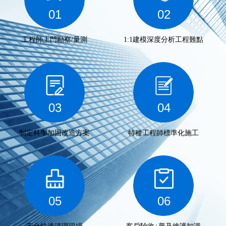
01
02
工程師上門勘察/量測
1:1建模深度分析工程難點
03
04
制定科學加固改造方案
特種工程師標準化施工
05
06