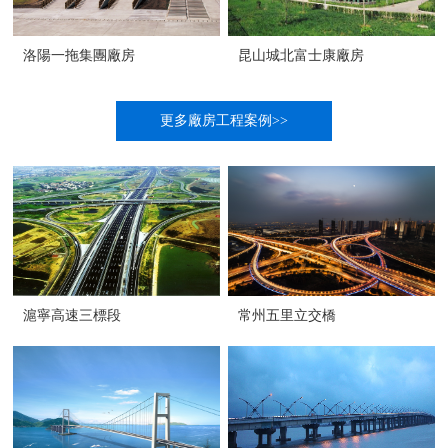
洛陽一拖集團廠房
昆山城北富士康廠房
更多廠房工程案例>>
滬寧高速三標段
常州五里立交橋